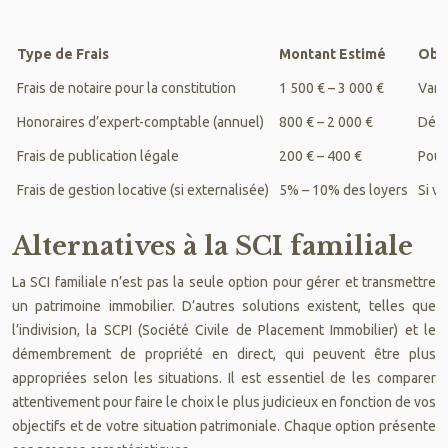
Type de Frais
Montant Estimé
Obs
Frais de notaire pour la constitution
1 500 € – 3 000 €
Vari
Honoraires d’expert-comptable (annuel)
800 € – 2 000 €
Dépe
Frais de publication légale
200 € – 400 €
Pour
Frais de gestion locative (si externalisée)
5% – 10% des loyers
Si v
Alternatives à la SCI familiale
La SCI familiale n’est pas la seule option pour gérer et transmettre
un patrimoine immobilier. D’autres solutions existent, telles que
l’indivision, la SCPI (Société Civile de Placement Immobilier) et le
démembrement de propriété en direct, qui peuvent être plus
appropriées selon les situations. Il est essentiel de les comparer
attentivement pour faire le choix le plus judicieux en fonction de vos
objectifs et de votre situation patrimoniale. Chaque option présente