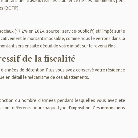
r le montant des travaux réalisés. L’absence de ces documents peut
es (BOFIP).
ciaux (17,2% en 2024, source : service-public.fr) et l’impôt sur le
ficativement le montant imposable, comme nous le verrons dans la
montant sera ensuite déduit de votre impôt sur le revenu final.
sif de la fiscalité
e d’années de détention. Plus vous avez conservé votre résidence
que en détail le mécanisme de ces abattements.
 fonction du nombre d’années pendant lesquelles vous avez été
ils sont différents pour chaque type d’imposition. Ces informations