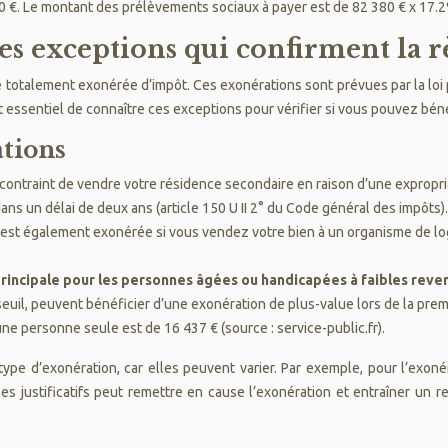
0 €. Le montant des prélèvements sociaux à payer est de 82 380 € x 17.2
es exceptions qui confirment la r
 totalement exonérée d’impôt. Ces exonérations sont prévues par la loi p
st essentiel de connaître ces exceptions pour vérifier si vous pouvez bén
ations
 contraint de vendre votre résidence secondaire en raison d’une expropriat
ans un délai de deux ans (article 150 U II 2° du Code général des impôts).
 est également exonérée si vous vendez votre bien à un organisme de log
rincipale pour les personnes âgées ou handicapées à faibles reve
n seuil, peuvent bénéficier d’une exonération de plus-value lors de la pr
ne personne seule est de 16 437 € (source : service-public.fr).
 type d’exonération, car elles peuvent varier. Par exemple, pour l’exo
s justificatifs peut remettre en cause l’exonération et entraîner un r