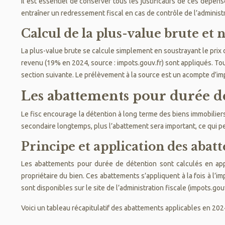
Il est essentiel de conserver tous les justificatifs de ces dépen
entraîner un redressement fiscal en cas de contrôle de l’administr
Calcul de la plus-value brute et 
La plus-value brute se calcule simplement en soustrayant le prix d
revenu (19% en 2024, source : impots.gouv.fr) sont appliqués. T
section suivante. Le prélèvement à la source est un acompte d’impô
Les abattements pour durée de 
Le fisc encourage la détention à long terme des biens immobilie
secondaire longtemps, plus l’abattement sera important, ce qui p
Principe et application des abat
Les abattements pour durée de détention sont calculés en app
propriétaire du bien. Ces abattements s’appliquent à la fois à l’i
sont disponibles sur le site de l’administration fiscale (impots.gouv
Voici un tableau récapitulatif des abattements applicables en 2024