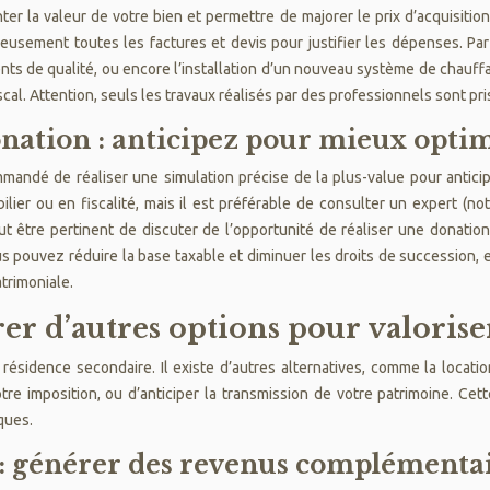
r la valeur de votre bien et permettre de majorer le prix d’acquisition, 
ieusement toutes les factures et devis pour justifier les dépenses. Pa
ents de qualité, ou encore l’installation d’un nouveau système de chauf
scal. Attention, seuls les travaux réalisés par des professionnels sont pr
onation : anticipez pour mieux opti
mandé de réaliser une simulation précise de la plus-value pour anticipe
lier ou en fiscalité, mais il est préférable de consulter un expert (not
eut être pertinent de discuter de l’opportunité de réaliser une donatio
s pouvez réduire la base taxable et diminuer les droits de succession, 
trimoniale.
orer d’autres options pour valorise
e résidence secondaire. Il existe d’autres alternatives, comme la locat
e imposition, ou d’anticiper la transmission de votre patrimoine. Cett
ques.
générer des revenus complémentair