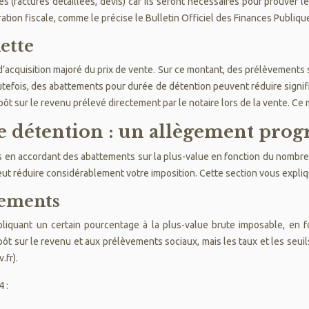
ses (factures détaillées, devis) car ils seront nécessaires pour prouve
ation fiscale, comme le précise le Bulletin Officiel des Finances Publiqu
nette
’acquisition majoré du prix de vente. Sur ce montant, des prélèvements so
outefois, des abattements pour durée de détention peuvent réduire signi
t sur le revenu prélevé directement par le notaire lors de la vente. Ce 
détention : un allègement progres
rs en accordant des abattements sur la plus-value en fonction du nombr
eut réduire considérablement votre imposition. Cette section vous expli
tements
liquant un certain pourcentage à la plus-value brute imposable, en
mpôt sur le revenu et aux prélèvements sociaux, mais les taux et les seu
.fr).
 :