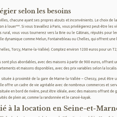
égier selon les besoins
illes, chacune ayant ses propres atouts et inconvénients. Le choix de 
à louer**. Si vous travaillez à Paris, vous privilégierez peut-être les 
 rural, vous vous tournerez vers la Brie ou le Gâtinais, réputés pour le
 ville dynamique comme Melun, Fontainebleau ou Chelles, qui offrent un
: Chelles, Torcy, Marne-la-Vallée). Comptez environ 1200 euros pour un T2,
rs sont plus abordables, avec des maisons à partir de 900 euros, offrant u
tements et maisons disponibles, avec des prix variables selon la localisa
, située à proximité de la gare de Marne-la-Vallée – Chessy, peut être u
 ville offre un cadre de vie agréable avec de nombreux commerces et serv
située en bord de rivière, peut être idéale, avec des maisons offrant de
ités de plein air, comme la randonnée et le canoë-kayak.
ié à la location en Seine-et-Marn