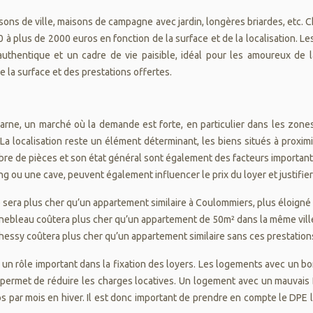
isons de ville, maisons de campagne avec jardin, longères briardes, etc. 
0 à plus de 2000 euros en fonction de la surface et de la localisation. L
uthentique et un cadre de vie paisible, idéal pour les amoureux de la
 la surface et des prestations offertes.
arne, un marché où la demande est forte, en particulier dans les zones
. La localisation reste un élément déterminant, les biens situés à pro
bre de pièces et son état général sont également des facteurs important
ng ou une cave, peuvent également influencer le prix du loyer et justifi
 sera plus cher qu’un appartement similaire à Coulommiers, plus éloigné
nebleau coûtera plus cher qu’un appartement de 50m² dans la même ville, 
essy coûtera plus cher qu’un appartement similaire sans ces prestations, e
n rôle important dans la fixation des loyers. Les logements avec un bo
i permet de réduire les charges locatives. Un logement avec un mauvais 
s par mois en hiver. Il est donc important de prendre en compte le DPE 