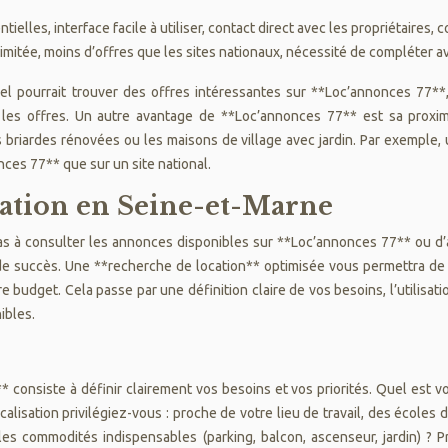
tielles, interface facile à utiliser, contact direct avec les propriétaires,
mitée, moins d’offres que les sites nationaux, nécessité de compléter av
iel pourrait trouver des offres intéressantes sur **Loc’annonces 77**
les offres. Un autre avantage de **Loc’annonces 77** est sa proximi
 briardes rénovées ou les maisons de village avec jardin. Par exemple,
ces 77** que sur un site national.
cation en Seine-et-Marne
s à consulter les annonces disponibles sur **Loc’annonces 77** ou d’au
de succès. Une **recherche de location** optimisée vous permettra de g
e budget. Cela passe par une définition claire de vos besoins, l’utilisat
ibles.
* consiste à définir clairement vos besoins et vos priorités. Quel est 
lisation privilégiez-vous : proche de votre lieu de travail, des école
les commodités indispensables (parking, balcon, ascenseur, jardin) ? 