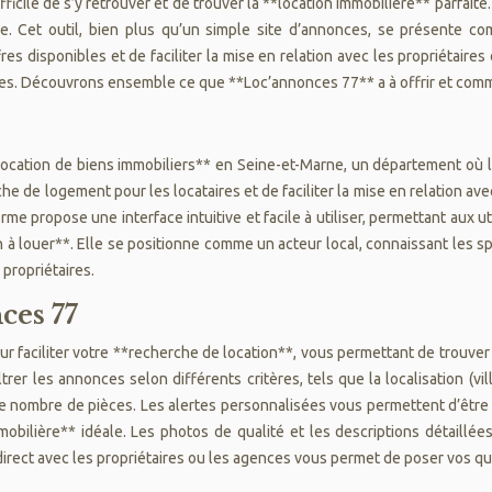
ifficile de s’y retrouver et de trouver la **location immobilière** parfait
 Cet outil, bien plus qu’un simple site d’annonces, se présente comm
es disponibles et de faciliter la mise en relation avec les propriétair
ves. Découvrons ensemble ce que **Loc’annonces 77** a à offrir et comme
location de biens immobiliers** en Seine-et-Marne, un département où l
rche de logement pour les locataires et de faciliter la mise en relation 
orme propose une interface intuitive et facile à utiliser, permettant aux 
 à louer**. Elle se positionne comme un acteur local, connaissant les s
propriétaires.
ces 77
 faciliter votre **recherche de location**, vous permettant de trouve
r les annonces selon différents critères, tels que la localisation (vill
 le nombre de pièces. Les alertes personnalisées vous permettent d’êtr
immobilière** idéale. Les photos de qualité et les descriptions détaill
irect avec les propriétaires ou les agences vous permet de poser vos ques