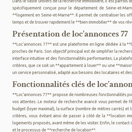
Dans le vaste univers de la recherche immobilière, il est parfois d
spécifiquement conçue pour le département de Seine-et-Marne.
**logement en Seine-et-Marne**. Il permet de centraliser les offr
temps et de trouver rapidement le **bien immobilier** de vos rê
Présentation de loc’annonces 77
**Loc’annonces 77** est une plateforme en ligne dédiée à la **
proches de Paris. Son objectif principal est de simplifier la reche
interface intuitive et des fonctionnalités performantes. La platef
critères, que ce soit un **appartement à louer** ou une **maison
un service personnalisé, adapté aux besoins des locataires et des 
Fonctionnalités clés de loc’annon
**Loc’annonces 77** propose de nombreuses fonctionnalités pour
vos attentes. Le moteur de recherche avancé vous permet de filtre
budget (loyer maximal), la surface (nombre de mètres carrés) et
critères, vous évitant ainsi de passer à côté de la **location 
logements proposés, avant même de les visiter. Enfin, le contact d
et le processus de **recherche de location**.