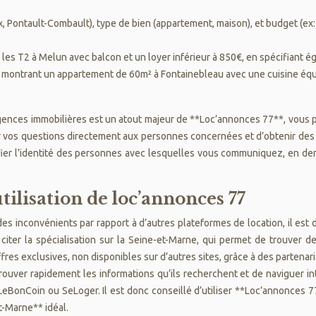
x, Pontault-Combault), type de bien (appartement, maison), et budget (ex
 les T2 à Melun avec balcon et un loyer inférieur à 850€, en spécifiant 
é montrant un appartement de 60m² à Fontainebleau avec une cuisine éq
 agences immobilières est un atout majeur de **Loc’annonces 77**, vous 
r vos questions directement aux personnes concernées et d’obtenir des 
rifier l’identité des personnes avec lesquelles vous communiquez, en dem
tilisation de loc’annonces 77
es inconvénients par rapport à d’autres plateformes de location, il est
citer la spécialisation sur la Seine-et-Marne, qui permet de trouver d
es exclusives, non disponibles sur d’autres sites, grâce à des partenariat
 trouver rapidement les informations qu’ils recherchent et de naviguer 
eBonCoin ou SeLoger. Il est donc conseillé d’utiliser **Loc’annonces 7
t-Marne** idéal.