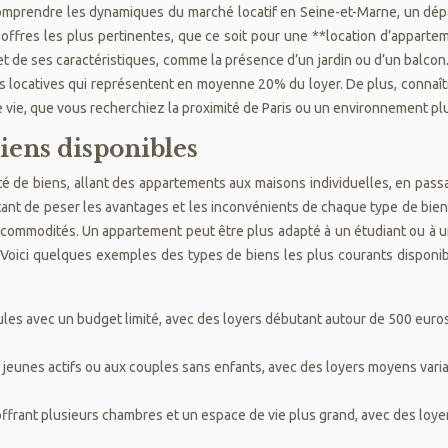
 comprendre les dynamiques du marché locatif en Seine-et-Marne, un dép
s offres les plus pertinentes, que ce soit pour une **location d’appart
et de ses caractéristiques, comme la présence d’un jardin ou d’un balcon
s locatives qui représentent en moyenne 20% du loyer. De plus, connaître
 vie, que vous recherchiez la proximité de Paris ou un environnement plu
iens disponibles
 de biens, allant des appartements aux maisons individuelles, en passan
tant de peser les avantages et les inconvénients de chaque type de bien
s commodités. Un appartement peut être plus adapté à un étudiant ou à un
. Voici quelques exemples des types de biens les plus courants disponi
les avec un budget limité, avec des loyers débutant autour de 500 euros.
jeunes actifs ou aux couples sans enfants, avec des loyers moyens varian
offrant plusieurs chambres et un espace de vie plus grand, avec des loy