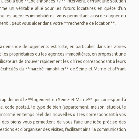
e. C’est là que **Loc’annonces 77** intervient, offrant une solution
e un véritable allié pour les futurs locataires en quête d’un
es ou les agences immobilières, vous permettant ainsi de gagner du
nt il peut vous aider dans votre **recherche de location**.
a demande de logements est forte, en particulier dans les zones
avec les propriétaires ou les agences immobilières, en proposant une
utilisateurs de trouver rapidement les offres correspondant à leurs
pécificités du **marché immobilier** de Seine-et-Marne et offrant
r rapidement le **logement en Seine-et-Marne** qui correspond à
e, code postal), le type de bien (appartement, maison, studio), le
e informé en temps réel des nouvelles offres correspondant à vos
ées des biens vous permettent de vous faire une idée précise des
tions et d’organiser des visites, facilitant ainsi la communication